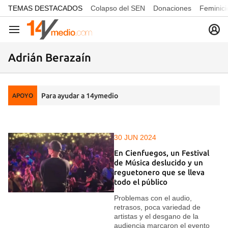
common.go-to-content
TEMAS DESTACADOS
Colapso del SEN
Donaciones
Feminici
Navegación
Adrián Berazaín
Para ayudar a 14ymedio
APOYO
30 JUN 2024
En Cienfuegos, un Festival
de Música deslucido y un
reguetonero que se lleva
todo el público
Problemas con el audio,
retrasos, poca variedad de
artistas y el desgano de la
audiencia marcaron el evento