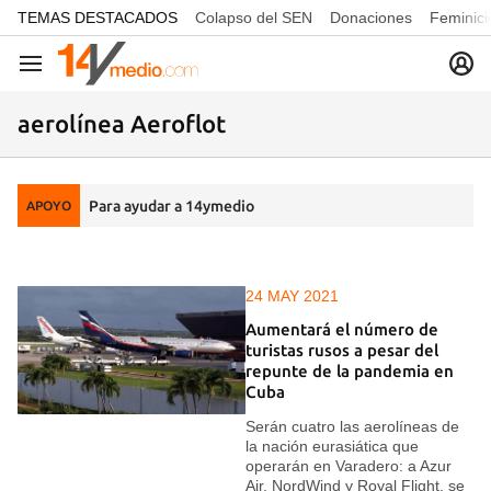
common.go-to-content
TEMAS DESTACADOS
Colapso del SEN
Donaciones
Feminici
Navegación
aerolínea Aeroflot
Para ayudar a 14ymedio
APOYO
24 MAY 2021
Aumentará el número de
turistas rusos a pesar del
repunte de la pandemia en
Cuba
Serán cuatro las aerolíneas de
la nación eurasiática que
operarán en Varadero: a Azur
Air, NordWind y Royal Flight, se