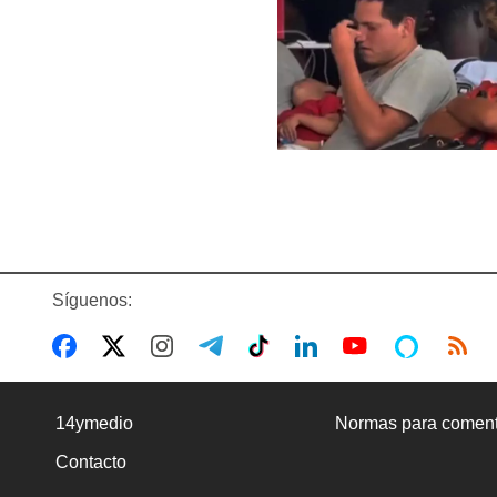
Síguenos:
14ymedio
Normas para coment
Contacto