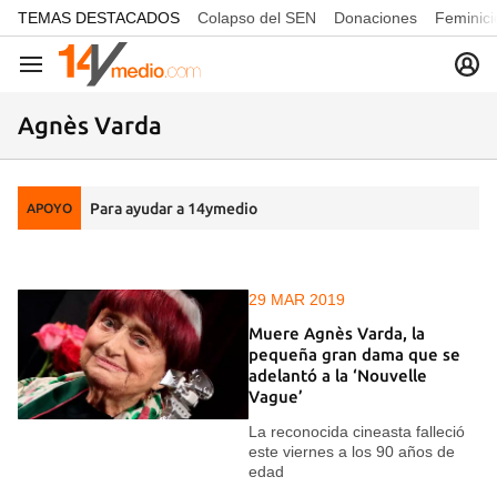
common.go-to-content
TEMAS DESTACADOS
Colapso del SEN
Donaciones
Feminici
Navegación
Agnès Varda
Para ayudar a 14ymedio
APOYO
29 MAR 2019
Muere Agnès Varda, la
pequeña gran dama que se
adelantó a la ‘Nouvelle
Vague’
La reconocida cineasta falleció
este viernes a los 90 años de
edad