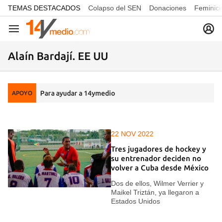
common.go-to-content
TEMAS DESTACADOS
Colapso del SEN
Donaciones
Feminici
Navegación
Alaín Bardají. EE UU
Para ayudar a 14ymedio
APOYO
22 NOV 2022
Tres jugadores de hockey y
su entrenador deciden no
volver a Cuba desde México
Dos de ellos, Wilmer Verrier y
Maikel Triztán, ya llegaron a
Estados Unidos