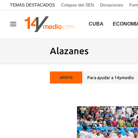
common.go-to-content
TEMAS DESTACADOS
Colapso del SEN
Donaciones
Femi
CUBA
ECONOMÍ
Navegación
Alazanes
Para ayudar a 14ymedio
APOYO