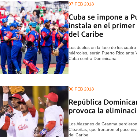
07 FEB 2018
Cuba se impone a Pu
instala en el primer
del Caribe
Los duelos en la fase de los cuatr
miércoles, serán Puerto Rico ante 
Cuba contra Dominicana
06 FEB 2018
República Dominica
provoca la eliminac
Los Alazanes de Granma perdieron 
Cibaeñas, que frenaron el paso invi
del Caribe