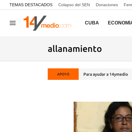
common.go-to-content
TEMAS DESTACADOS
Colapso del SEN
Donaciones
Femi
CUBA
ECONOMÍ
Navegación
allanamiento
Para ayudar a 14ymedio
APOYO