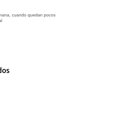
emana, cuando quedan pocos
al
dos