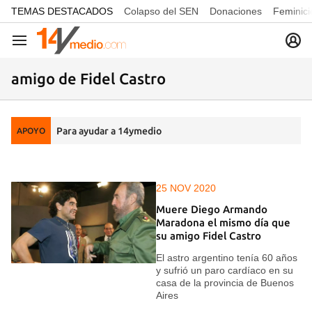
common.go-to-content
TEMAS DESTACADOS
Colapso del SEN
Donaciones
Feminici
Navegación
amigo de Fidel Castro
Para ayudar a 14ymedio
APOYO
25 NOV 2020
Muere Diego Armando
Maradona el mismo día que
su amigo Fidel Castro
El astro argentino tenía 60 años
y sufrió un paro cardíaco en su
casa de la provincia de Buenos
Aires