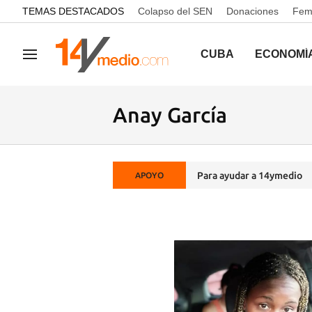
common.go-to-content
TEMAS DESTACADOS
Colapso del SEN
Donaciones
Femi
CUBA
ECONOMÍ
Navegación
Anay García
Para ayudar a 14ymedio
APOYO