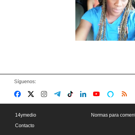
Síguenos:
14ymedio
Normas para coment
Contacto