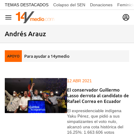
common.go-to-content
TEMAS DESTACADOS
Colapso del SEN
Donaciones
Feminici
Navegación
Andrés Arauz
Para ayudar a 14ymedio
APOYO
12 ABR 2021
El conservador Guillermo
Lasso derrota al candidato de
Rafael Correa en Ecuador
El expresidenciable indígena
Yaku Pérez, que pidió a sus
simpatizantes el voto nulo,
alcanzó una cota histórica del
16,25%; 1.663.606 votos