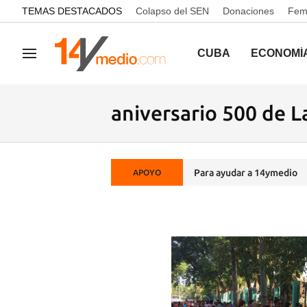
common.go-to-content
TEMAS DESTACADOS
Colapso del SEN
Donaciones
Femi
CUBA
ECONOMÍ
Navegación
aniversario 500 de 
Para ayudar a 14ymedio
APOYO