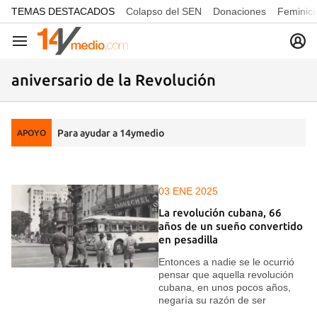
common.go-to-content
TEMAS DESTACADOS
Colapso del SEN
Donaciones
Feminici
Navegación
aniversario de la Revolución
Para ayudar a 14ymedio
APOYO
03 ENE 2025
La revolución cubana, 66
años de un sueño convertido
en pesadilla
Entonces a nadie se le ocurrió
pensar que aquella revolución
cubana, en unos pocos años,
negaría su razón de ser