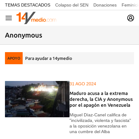
common.go-to-content
TEMAS DESTACADOS
Colapso del SEN
Donaciones
Feminici
Navegación
Anonymous
Para ayudar a 14ymedio
APOYO
31 AGO 2024
Maduro acusa a la extrema
derecha, la CIA y Anonymous
por el apagón en Venezuela
Miguel Díaz-Canel califica de
"incivilizada, violenta y fascista"
a la oposición venezolana en
una cumbre del Alba