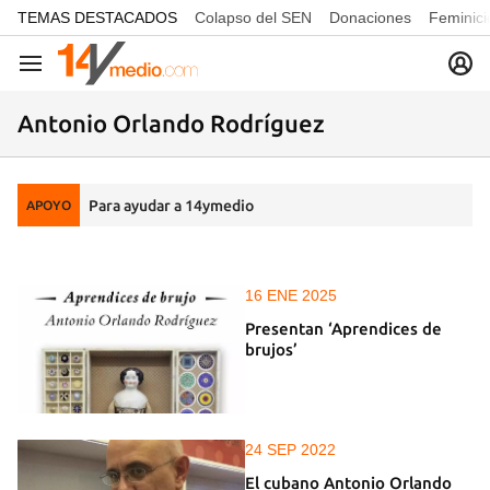
common.go-to-content
TEMAS DESTACADOS
Colapso del SEN
Donaciones
Feminici
Navegación
Antonio Orlando Rodríguez
Para ayudar a 14ymedio
APOYO
16 ENE 2025
Presentan ‘Aprendices de
brujos’
24 SEP 2022
El cubano Antonio Orlando