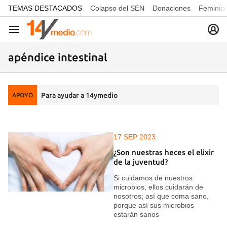
common.go-to-content
TEMAS DESTACADOS
Colapso del SEN
Donaciones
Feminici
Navegación
apéndice intestinal
Para ayudar a 14ymedio
APOYO
17 SEP 2023
¿Son nuestras heces el elixir
de la juventud?
Si cuidamos de nuestros
microbios, ellos cuidarán de
nosotros; así que coma sano,
porque así sus microbios
estarán sanos