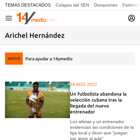
common.go-to-content
TEMAS DESTACADOS
Colapso del SEN
Donaciones
Feminici
Navegación
Arichel Hernández
Para ayudar a 14ymedio
APOYO
04 AGO 2023
Un futbolista abandona la
selección cubana tras la
llegada del nuevo
entrenador
Los atletas y un entrenador
evidencian las condiciones de la
liga local y dicen que "juegan
por amor al arte"