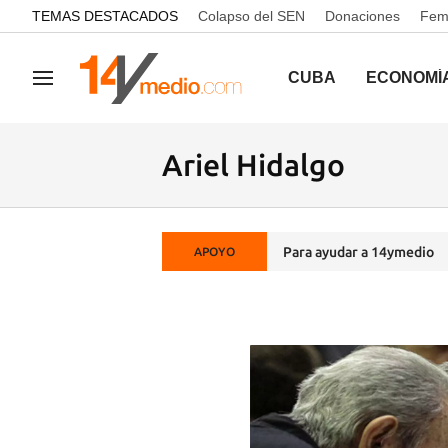
common.go-to-content
TEMAS DESTACADOS
Colapso del SEN
Donaciones
Femi
CUBA
ECONOMÍ
Navegación
Ariel Hidalgo
Para ayudar a 14ymedio
APOYO