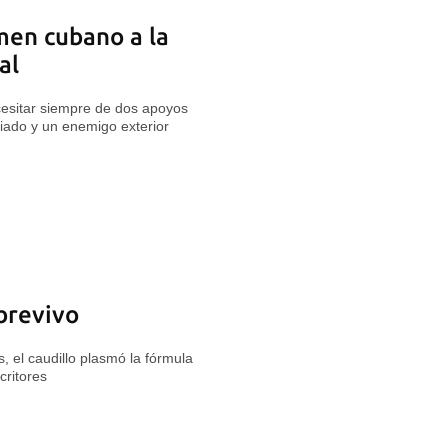
imen cubano a la
al
ecesitar siempre de dos apoyos
liado y un enemigo exterior
brevivo
s, el caudillo plasmó la fórmula
critores