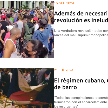
15 SEP 2024
Además de necesari
revolución es inelu
Una verdadera revolución debe ser ra
raíces del mal: suprimir monopoli
21 JUL 2024
El régimen cubano, 
de barro
"Todas las conspiraciones, desemb
terminaron con el encarcelamiento o
los insurgentes"