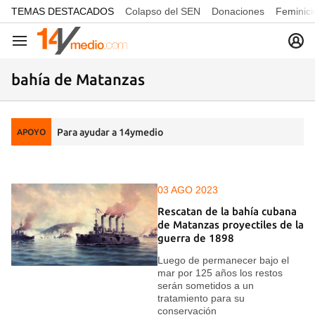
common.go-to-content
TEMAS DESTACADOS
Colapso del SEN
Donaciones
Feminici
Navegación
bahía de Matanzas
Para ayudar a 14ymedio
APOYO
03 AGO 2023
Rescatan de la bahía cubana
de Matanzas proyectiles de la
guerra de 1898
Luego de permanecer bajo el
mar por 125 años los restos
serán sometidos a un
tratamiento para su
conservación