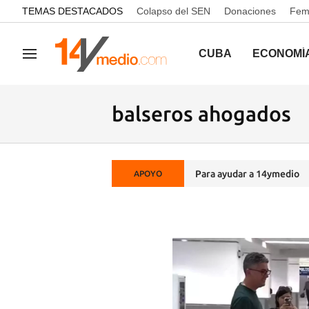
common.go-to-content
TEMAS DESTACADOS
Colapso del SEN
Donaciones
Femi
CUBA
ECONOMÍ
Navegación
balseros ahogados
Para ayudar a 14ymedio
APOYO