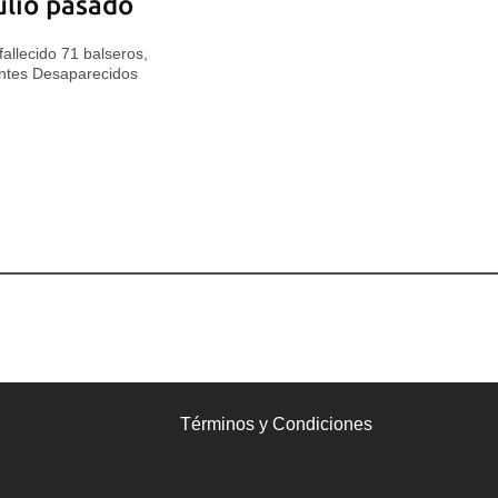
ulio pasado
allecido 71 balseros,
ntes Desaparecidos
Términos y Condiciones