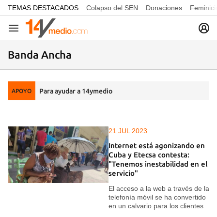
common.go-to-content
TEMAS DESTACADOS
Colapso del SEN
Donaciones
Feminici
Navegación
Banda Ancha
Para ayudar a 14ymedio
APOYO
21 JUL 2023
Internet está agonizando en
Cuba y Etecsa contesta:
"Tenemos inestabilidad en el
servicio"
El acceso a la web a través de la
telefonía móvil se ha convertido
en un calvario para los clientes