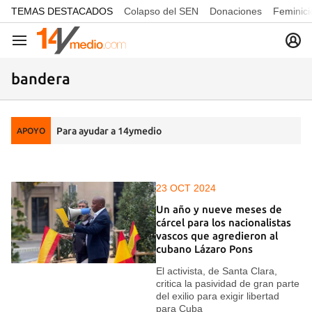
common.go-to-content
TEMAS DESTACADOS
Colapso del SEN
Donaciones
Feminici
Navegación
bandera
Para ayudar a 14ymedio
APOYO
23 OCT 2024
Un año y nueve meses de
cárcel para los nacionalistas
vascos que agredieron al
cubano Lázaro Pons
El activista, de Santa Clara,
critica la pasividad de gran parte
del exilio para exigir libertad
para Cuba