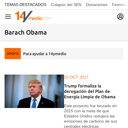
common.go-to-content
TEMAS DESTACADOS
Colapso del SEN
Donaciones
Feminici
Navegación
Barach Obama
Para ayudar a 14ymedio
APOYO
10 OCT 2017
Trump formaliza la
derogación del Plan de
Energía Limpia de Obama
Este proyecto fue lanzado en
2015 con la meta de que
Estados Unidos redujera las
emisiones de carbono de sus
centrales eléctricas