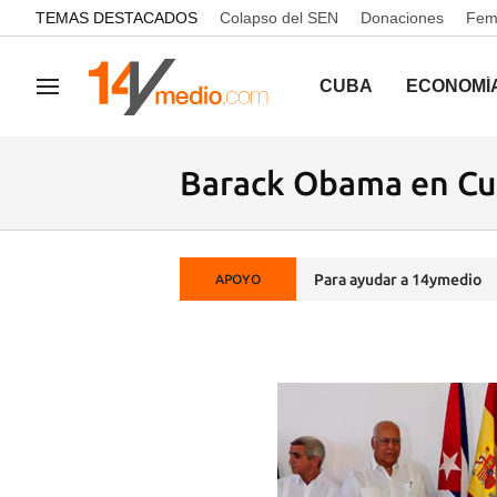
common.go-to-content
TEMAS DESTACADOS
Colapso del SEN
Donaciones
Femi
CUBA
ECONOMÍ
Navegación
Barack Obama en C
Para ayudar a 14ymedio
APOYO