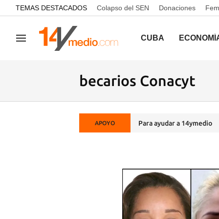
common.go-to-content
TEMAS DESTACADOS
Colapso del SEN
Donaciones
Femi
CUBA
ECONOMÍ
Navegación
becarios Conacyt
Para ayudar a 14ymedio
APOYO