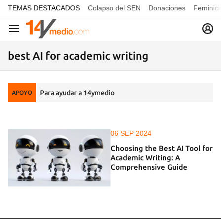
common.go-to-content
TEMAS DESTACADOS
Colapso del SEN
Donaciones
Feminici
Navegación
best AI for academic writing
Para ayudar a 14ymedio
APOYO
06 SEP 2024
Choosing the Best AI Tool for
Academic Writing: A
Comprehensive Guide