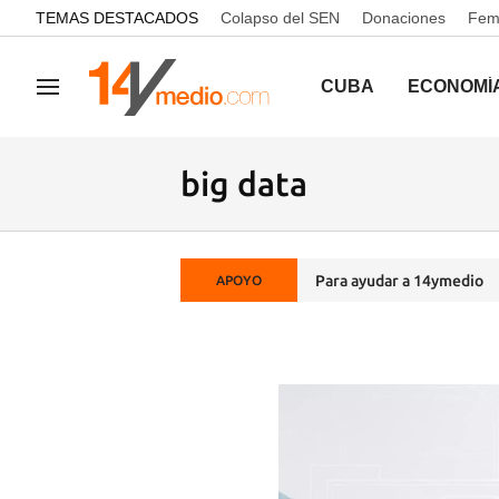
common.go-to-content
TEMAS DESTACADOS
Colapso del SEN
Donaciones
Femi
CUBA
ECONOMÍ
Navegación
big data
Para ayudar a 14ymedio
APOYO