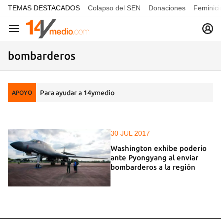
common.go-to-content
TEMAS DESTACADOS
Colapso del SEN
Donaciones
Feminici
Navegación
bombarderos
Para ayudar a 14ymedio
APOYO
30 JUL 2017
Washington exhibe poderío
ante Pyongyang al enviar
bombarderos a la región