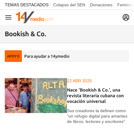
common.go-to-content
TEMAS DESTACADOS
Colapso del SEN
Donaciones
Feminici
Navegación
Bookish & Co.
Para ayudar a 14ymedio
APOYO
22 ABR 2025
Nace 'Bookish & Co.', una
revista literaria cubana con
vocación universal
Sus creadores la definen como
"un refugio digital para amantes
de libros, lectores y escritores"