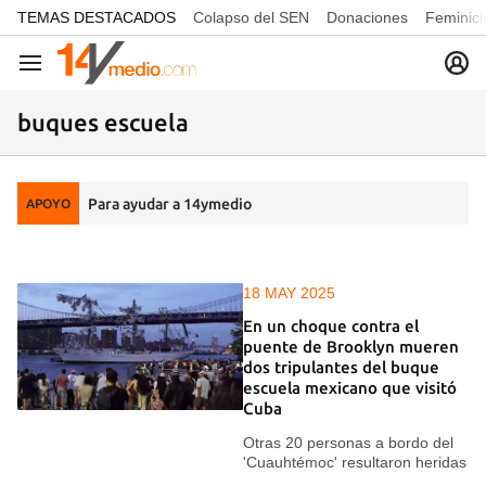
common.go-to-content
TEMAS DESTACADOS
Colapso del SEN
Donaciones
Feminici
Navegación
buques escuela
Para ayudar a 14ymedio
APOYO
18 MAY 2025
En un choque contra el
puente de Brooklyn mueren
dos tripulantes del buque
escuela mexicano que visitó
Cuba
Otras 20 personas a bordo del
'Cuauhtémoc' resultaron heridas