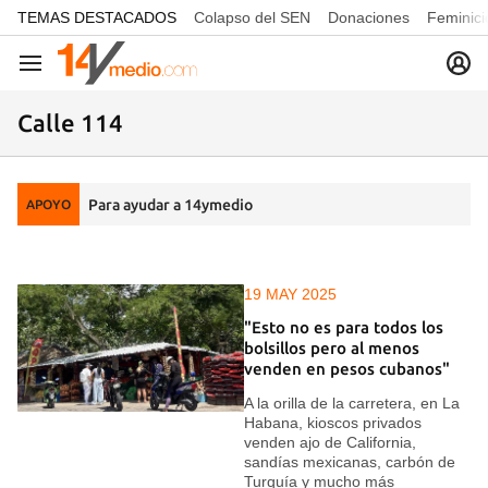
common.go-to-content
TEMAS DESTACADOS
Colapso del SEN
Donaciones
Feminici
Navegación
Calle 114
Para ayudar a 14ymedio
APOYO
19 MAY 2025
"Esto no es para todos los
bolsillos pero al menos
venden en pesos cubanos"
A la orilla de la carretera, en La
Habana, kioscos privados
venden ajo de California,
sandías mexicanas, carbón de
Turquía y mucho más