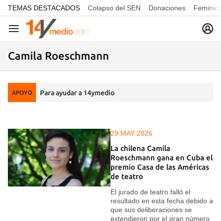
common.go-to-content
TEMAS DESTACADOS
Colapso del SEN
Donaciones
Feminici
Navegación
Camila Roeschmann
Para ayudar a 14ymedio
APOYO
29 MAY 2026
La chilena Camila
Roeschmann gana en Cuba el
premio Casa de las Américas
de teatro
El jurado de teatro falló el
resultado en esta fecha debido a
que sus deliberaciones se
extendieron por el gran número