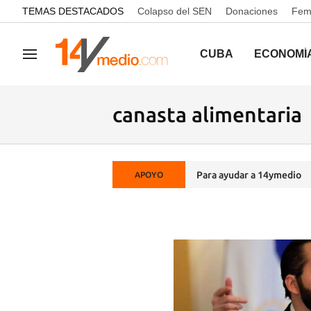
common.go-to-content
TEMAS DESTACADOS
Colapso del SEN
Donaciones
Femi
CUBA
ECONOMÍ
Navegación
canasta alimentaria
Para ayudar a 14ymedio
APOYO