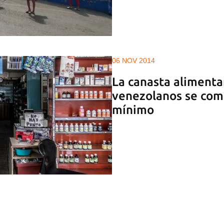
06 NOV 2014
La canasta alimentar
venezolanos se come
mínimo