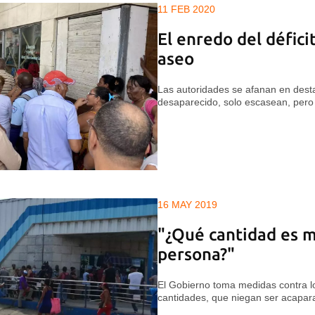
11 FEB 2020
El enredo del défici
aseo
Las autoridades se afanan en desta
desaparecido, solo escasean, pero
16 MAY 2019
"¿Qué cantidad es 
persona?"
El Gobierno toma medidas contra 
cantidades, que niegan ser acapar