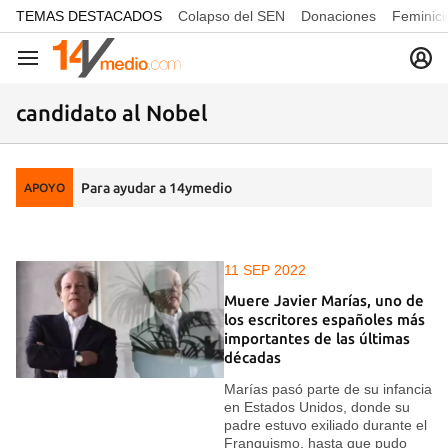
common.go-to-content
TEMAS DESTACADOS
Colapso del SEN
Donaciones
Feminici
Navegación
candidato al Nobel
Para ayudar a 14ymedio
APOYO
11 SEP 2022
Muere Javier Marías, uno de
los escritores españoles más
importantes de las últimas
décadas
Marías pasó parte de su infancia
en Estados Unidos, donde su
padre estuvo exiliado durante el
Franquismo, hasta que pudo