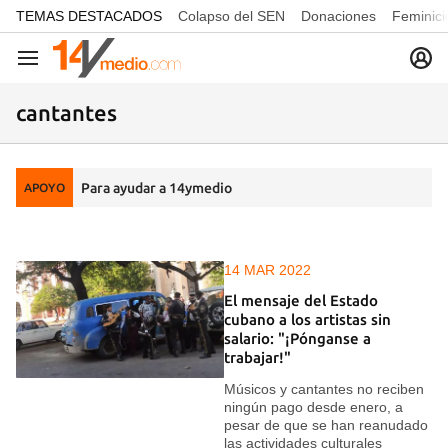
common.go-to-content
TEMAS DESTACADOS
Colapso del SEN
Donaciones
Feminici
Navegación
cantantes
Para ayudar a 14ymedio
APOYO
14 MAR 2022
El mensaje del Estado
cubano a los artistas sin
salario: "¡Pónganse a
trabajar!"
Músicos y cantantes no reciben
ningún pago desde enero, a
pesar de que se han reanudado
las actividades culturales