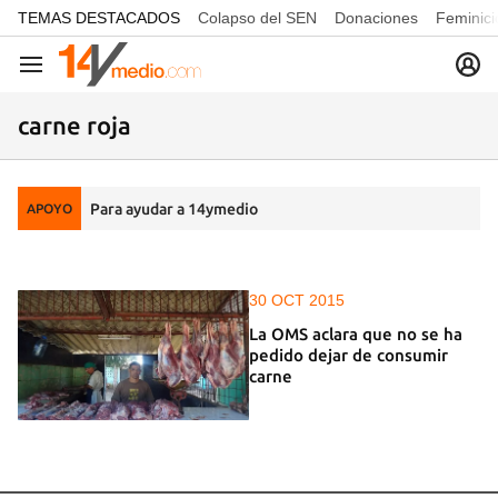
common.go-to-content
TEMAS DESTACADOS
Colapso del SEN
Donaciones
Feminici
Navegación
carne roja
Para ayudar a 14ymedio
APOYO
30 OCT 2015
La OMS aclara que no se ha
pedido dejar de consumir
carne