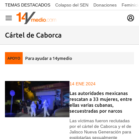
common.go-to-content
TEMAS DESTACADOS
Colapso del SEN
Donaciones
Feminici
Navegación
Cártel de Caborca
Para ayudar a 14ymedio
APOYO
14 ENE 2024
Las autoridades mexicanas
rescatan a 33 mujeres, entre
ellas varias cubanas,
secuestradas por narcos
Las víctimas fueron reclutadas
por el cártel de Caborca y el de
Jalisco Nueva Generación para
explotarlas sexualmente