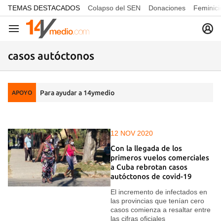
common.go-to-content
TEMAS DESTACADOS
Colapso del SEN
Donaciones
Feminici
Navegación
casos autóctonos
Para ayudar a 14ymedio
APOYO
12 NOV 2020
Con la llegada de los
primeros vuelos comerciales
a Cuba rebrotan casos
autóctonos de covid-19
El incremento de infectados en
las provincias que tenían cero
casos comienza a resaltar entre
las cifras oficiales