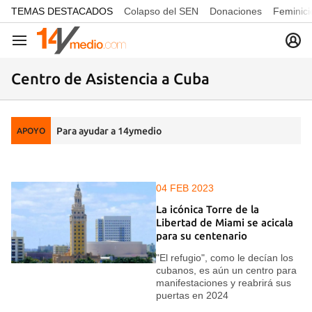
common.go-to-content
TEMAS DESTACADOS
Colapso del SEN
Donaciones
Feminici
Navegación
Centro de Asistencia a Cuba
Para ayudar a 14ymedio
APOYO
04 FEB 2023
La icónica Torre de la
Libertad de Miami se acicala
para su centenario
"El refugio", como le decían los
cubanos, es aún un centro para
manifestaciones y reabrirá sus
puertas en 2024