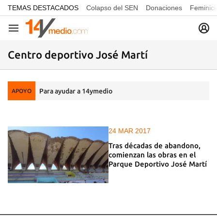
common.go-to-content
TEMAS DESTACADOS
Colapso del SEN
Donaciones
Feminici
Navegación
Centro deportivo José Martí
Para ayudar a 14ymedio
APOYO
24 MAR 2017
Tras décadas de abandono,
comienzan las obras en el
Parque Deportivo José Martí