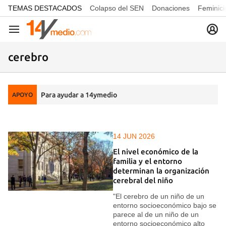
common.go-to-content
TEMAS DESTACADOS
Colapso del SEN
Donaciones
Feminici
Navegación
cerebro
Para ayudar a 14ymedio
APOYO
14 JUN 2026
El nivel económico de la
familia y el entorno
determinan la organización
cerebral del niño
"El cerebro de un niño de un
entorno socioeconómico bajo se
parece al de un niño de un
entorno socioeconómico alto