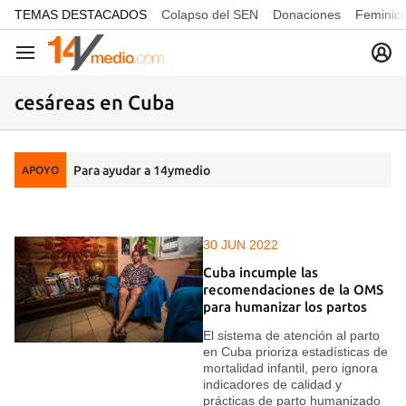
common.go-to-content
TEMAS DESTACADOS
Colapso del SEN
Donaciones
Feminici
Navegación
cesáreas en Cuba
Para ayudar a 14ymedio
APOYO
30 JUN 2022
Cuba incumple las
recomendaciones de la OMS
para humanizar los partos
El sistema de atención al parto
en Cuba prioriza estadísticas de
mortalidad infantil, pero ignora
indicadores de calidad y
prácticas de parto humanizado