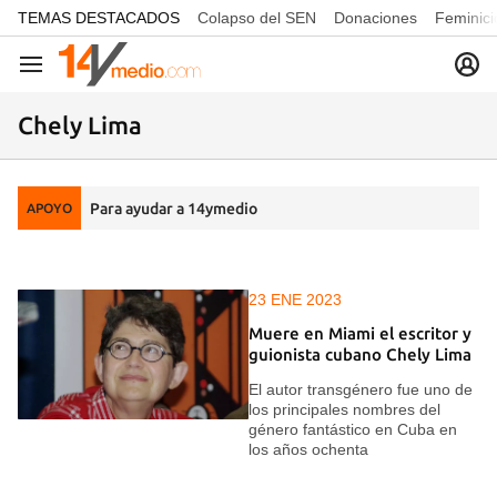
common.go-to-content
TEMAS DESTACADOS
Colapso del SEN
Donaciones
Feminici
Navegación
Chely Lima
Para ayudar a 14ymedio
APOYO
23 ENE 2023
Muere en Miami el escritor y
guionista cubano Chely Lima
El autor transgénero fue uno de
los principales nombres del
género fantástico en Cuba en
los años ochenta