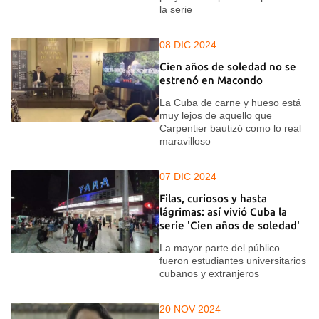
la serie
08 DIC 2024
Cien años de soledad no se
estrenó en Macondo
La Cuba de carne y hueso está
muy lejos de aquello que
Carpentier bautizó como lo real
maravilloso
07 DIC 2024
Filas, curiosos y hasta
lágrimas: así vivió Cuba la
serie 'Cien años de soledad'
La mayor parte del público
fueron estudiantes universitarios
cubanos y extranjeros
20 NOV 2024