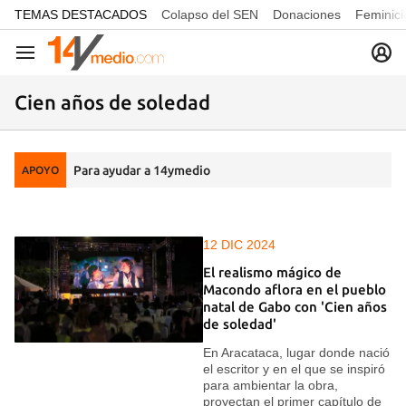
common.go-to-content
TEMAS DESTACADOS
Colapso del SEN
Donaciones
Feminici
Navegación
Cien años de soledad
Para ayudar a 14ymedio
APOYO
12 DIC 2024
El realismo mágico de
Macondo aflora en el pueblo
natal de Gabo con 'Cien años
de soledad'
En Aracataca, lugar donde nació
el escritor y en el que se inspiró
para ambientar la obra,
proyectan el primer capítulo de