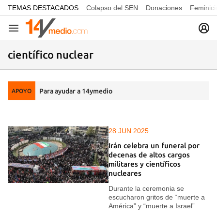
common.go-to-content
TEMAS DESTACADOS
Colapso del SEN
Donaciones
Feminici
Navegación
científico nuclear
Para ayudar a 14ymedio
APOYO
28 JUN 2025
Irán celebra un funeral por
decenas de altos cargos
militares y científicos
nucleares
Durante la ceremonia se
escucharon gritos de “muerte a
América” y “muerte a Israel”