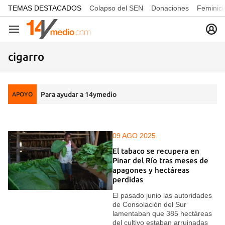
common.go-to-content
TEMAS DESTACADOS
Colapso del SEN
Donaciones
Feminici
Navegación
cigarro
Para ayudar a 14ymedio
APOYO
09 AGO 2025
El tabaco se recupera en
Pinar del Río tras meses de
apagones y hectáreas
perdidas
El pasado junio las autoridades
de Consolación del Sur
lamentaban que 385 hectáreas
del cultivo estaban arruinadas