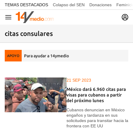
common.go-to-content
TEMAS DESTACADOS
Colapso del SEN
Donaciones
Feminici
Navegación
citas consulares
Para ayudar a 14ymedio
APOYO
21 SEP 2023
México dará 6.960 citas para
visas para cubanos a partir
del próximo lunes
Cubanos denuncian en México
engaños y tardanza en sus
solicitudes para transitar hacia la
frontera con EE UU