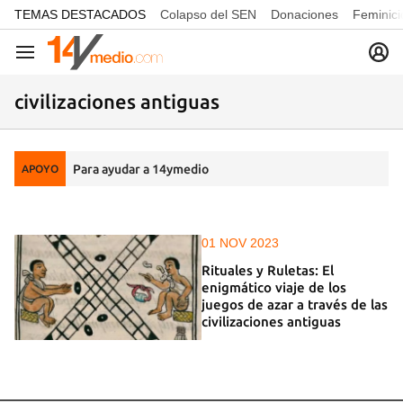
common.go-to-content
TEMAS DESTACADOS
Colapso del SEN
Donaciones
Feminici
Navegación
civilizaciones antiguas
Para ayudar a 14ymedio
APOYO
01 NOV 2023
Rituales y Ruletas: El
enigmático viaje de los
juegos de azar a través de las
civilizaciones antiguas