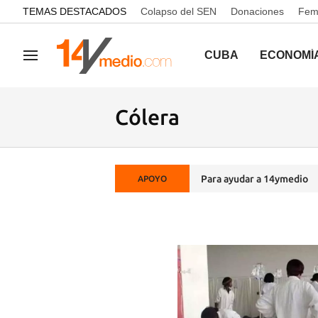
common.go-to-content
TEMAS DESTACADOS
Colapso del SEN
Donaciones
Femi
CUBA
ECONOMÍ
Navegación
Cólera
Para ayudar a 14ymedio
APOYO