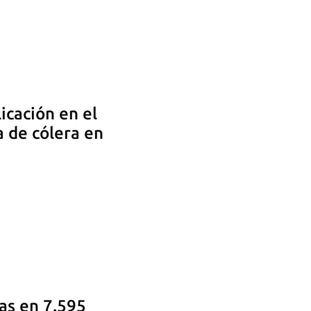
cación en el
a de cólera en
tas en 7.595