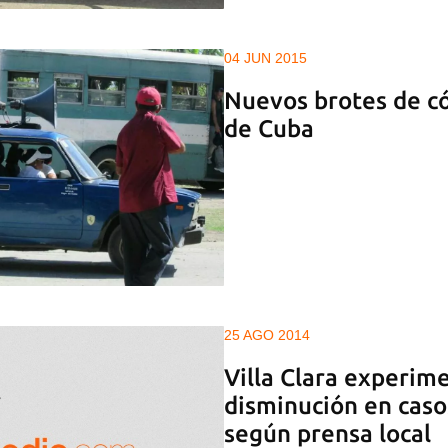
04 JUN 2015
Nuevos brotes de có
de Cuba
25 AGO 2014
Villa Clara experim
disminución en cas
según prensa local