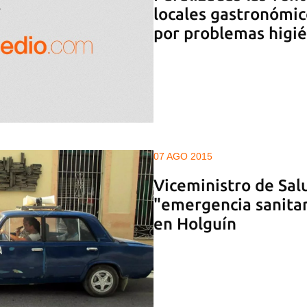
locales gastronómico
por problemas higié
07 AGO 2015
Viceministro de Salu
"emergencia sanitari
en Holguín