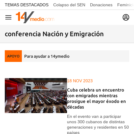
common.go-to-content
TEMAS DESTACADOS
Colapso del SEN
Donaciones
Feminici
Navegación
conferencia Nación y Emigración
Para ayudar a 14ymedio
APOYO
18 NOV 2023
Cuba celebra un encuentro
con emigrados mientras
prosigue el mayor éxodo en
décadas
En el evento van a participar
unos 300 cubanos de distintas
generaciones y residentes en 50
países