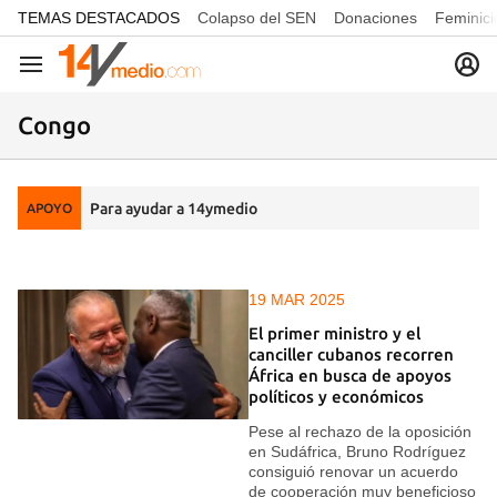
common.go-to-content
TEMAS DESTACADOS
Colapso del SEN
Donaciones
Feminici
Navegación
Congo
Para ayudar a 14ymedio
APOYO
19 MAR 2025
El primer ministro y el
canciller cubanos recorren
África en busca de apoyos
políticos y económicos
Pese al rechazo de la oposición
en Sudáfrica, Bruno Rodríguez
consiguió renovar un acuerdo
de cooperación muy beneficioso